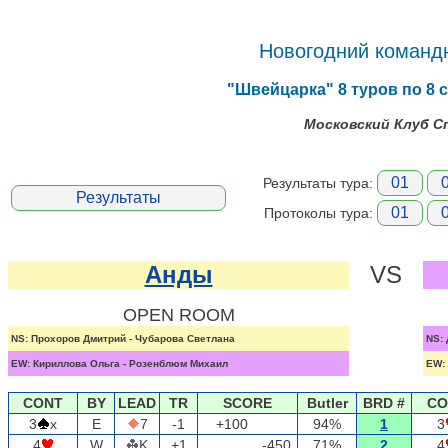
Новогодний командн
"Швейцарка" 8 туров по 8 с
Московский Клуб Сп
01
Результаты тура:
Результаты
01
Протоколы тура:
Анды
VS
OPEN ROOM
NS: Прохоров Дмитрий - Чубарова Светлана
NS: 
EW: Кириллова Ольга - Розенблюм Михаил
EW: 
CONT
BY
LEAD
TR
SCORE
Butler
BRD #
CO
3
x
E
7
-1
+100
94%
1
3
4
W
K
+1
-450
71%
2
4