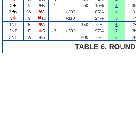
3
N
K
-1
-50
15%
3
3
3
x
W
J
-1
+200
85%
4
3
3
S
10
=
+110
24%
5
4
1NT
E
A
+2
-150
0%
6
2
3NT
E
5
-3
+300
97%
7
3
3NT
W
6
=
-400
6%
8
2
TABLE 6. ROUND