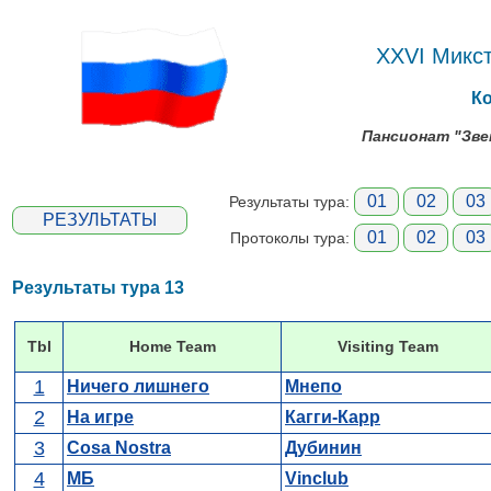
XXVI Микс
К
Пансионат "Звен
01
02
03
Результаты тура:
РЕЗУЛЬТАТЫ
01
02
03
Протоколы тура:
Результаты тура 13
Tbl
Home Team
Visiting Team
1
Ничего лишнего
Мнепо
2
На игре
Кагги-Карр
3
Cosa Nostra
Дубинин
4
МБ
Vinclub