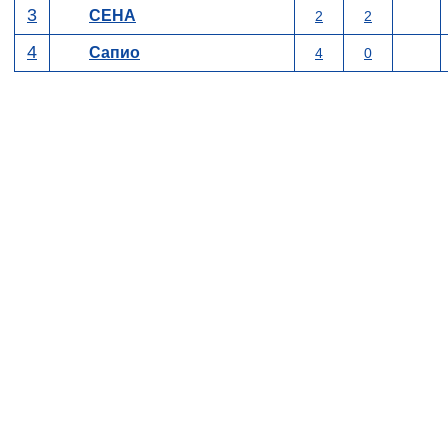
3
СЕНА
2
2
4
Сапио
4
0