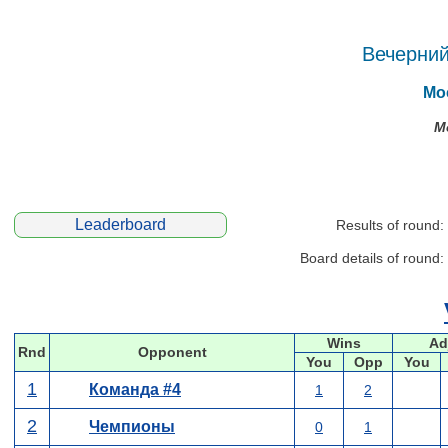
Вечерний
Мос
М
Leaderboard
Results of round:
Board details of round:
Wins
Ad
Rnd
Opponent
You
Opp
You
1
Команда #4
1
2
2
Чемпионы
0
1