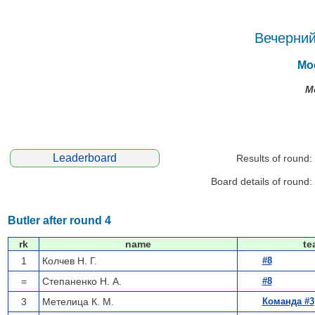
Вечерний
Мос
М
Leaderboard
Results of round:
Board details of round:
Butler after round 4
rk
name
te
1
Колчев Н. Г.
#8
=
Степаненко Н. А.
#8
3
Метелица К. М.
Команда #3