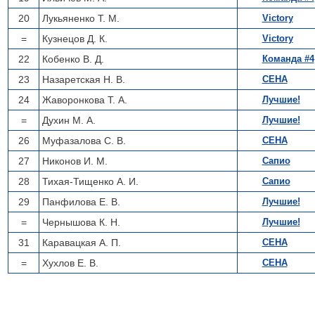
20
Лукьяненко Т. М.
Victory
=
Кузнецов Д. К.
Victory
22
Кобенко В. Д.
Команда #4
23
Назаретская Н. В.
СЕНА
24
Жаворонкова Т. А.
Лучшие!
=
Духин М. А.
Лучшие!
26
Муфазалова С. В.
СЕНА
27
Никонов И. М.
Сапио
28
Тихая-Тищенко А. И.
Сапио
29
Панфилова Е. В.
Лучшие!
=
Чернышова К. Н.
Лучшие!
31
Каравацкая А. П.
СЕНА
=
Хухлов Е. В.
СЕНА