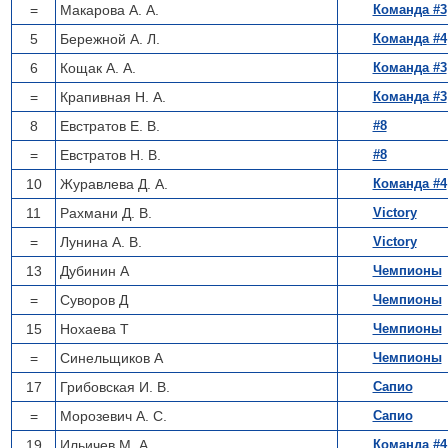
=
Макарова А. А.
Команда #3
5
Бережной А. Л.
Команда #4
6
Кощак А. А.
Команда #3
=
Крапивная Н. А.
Команда #3
8
Евстратов Е. В.
#8
=
Евстратов Н. В.
#8
10
Журавлева Д. А.
Команда #4
11
Рахмани Д. В.
Victory
=
Лунина А. В.
Victory
13
Дубинин А
Чемпионы
=
Суворов Д
Чемпионы
15
Нохаева Т
Чемпионы
=
Синельщиков А
Чемпионы
17
Грибовская И. В.
Сапио
=
Морозевич А. С.
Сапио
19
Ильичев М. А.
Команда #4