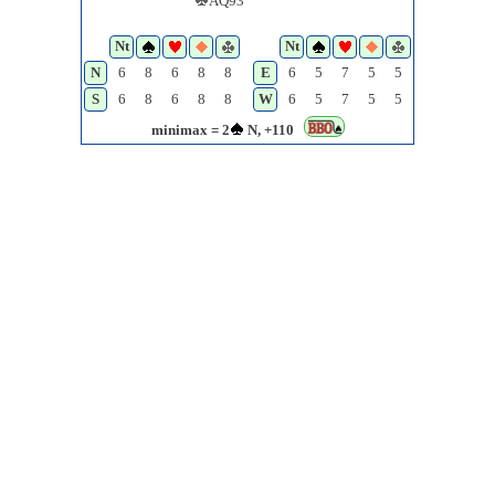
AQ93
Nt
Nt
N
6
8
6
8
8
E
6
5
7
5
5
S
6
8
6
8
8
W
6
5
7
5
5
minimax = 2
N, +110