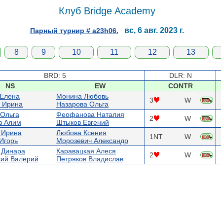
Клуб Bridge Academy
вс, 6 авг. 2023 г.
Парный турнир # a23h06.
8
9
10
11
12
13
BRD: 5
DLR: N
NS
EW
CONTR
 Елена
Монина Любовь
3
W
 Ирина
Назарова Ольга
 Ольга
Феофанова Наталия
2
W
в Алим
Штыков Евгений
 Ирина
Любова Ксения
1NT
W
Игорь
Морозевич Александр
 Динара
Каравацкая Алеся
2
W
кий Валерий
Петряков Владислав