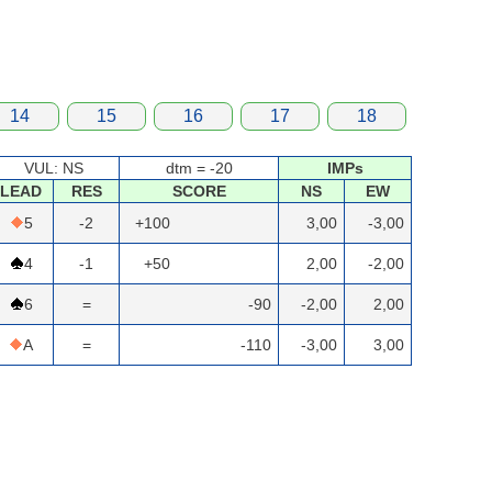
14
15
16
17
18
VUL: NS
dtm = -20
IMPs
LEAD
RES
SCORE
NS
EW
5
-2
+100
3,00
-3,00
4
-1
+50
2,00
-2,00
6
=
-90
-2,00
2,00
A
=
-110
-3,00
3,00