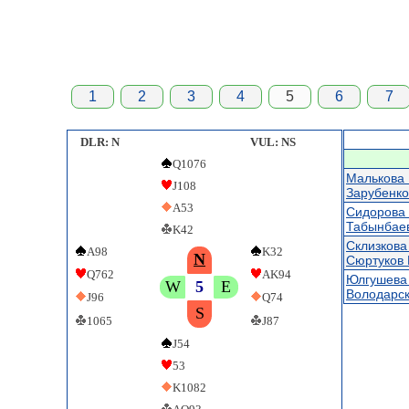
1
2
3
4
5
6
7
DLR: N
VUL: NS
Q1076
Малькова
J108
Зарубенко
A53
Сидорова
Табынбае
K42
Склизкова
A98
K32
N
Сюртуков 
Q762
AK94
Юлгушева
W
5
E
Володарс
J96
Q74
S
1065
J87
J54
53
K1082