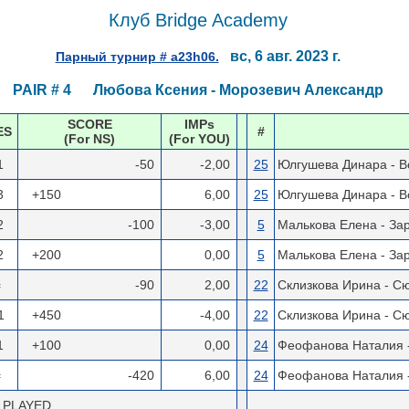
Клуб Bridge Academy
вс, 6 авг. 2023 г.
Парный турнир # a23h06.
PAIR # 4 Любова Ксения - Морозевич Александр
SCORE
IMPs
ES
#
(For NS)
(For YOU)
1
-50
-2,00
25
Юлгушева Динара - В
3
+150
6,00
25
Юлгушева Динара - В
2
-100
-3,00
5
Малькова Елена - За
2
+200
0,00
5
Малькова Елена - За
=
-90
2,00
22
Склизкова Ирина - С
1
+450
-4,00
22
Склизкова Ирина - С
1
+100
0,00
24
Феофанова Наталия 
=
-420
6,00
24
Феофанова Наталия 
 PLAYED