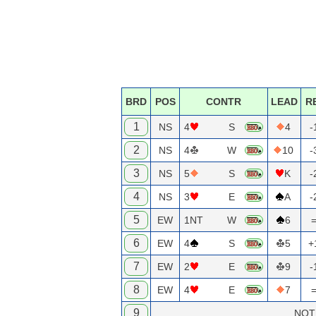
BRD
POS
CONTR
LEAD
R
1
NS
4
S
4
-
2
NS
4
W
10
-
3
NS
5
S
K
-
4
NS
3
E
A
-
5
EW
1NT
W
6
6
EW
4
S
5
+
7
EW
2
E
9
-
8
EW
4
E
7
9
NOT