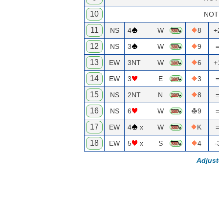
10
NOT
11
NS
4
W
8
+
12
NS
3
W
9
13
EW
3NT
W
6
+
14
EW
3
E
3
15
NS
2NT
N
8
16
NS
6
W
9
17
EW
4
x
W
K
18
EW
5
x
S
4
-
Adjus