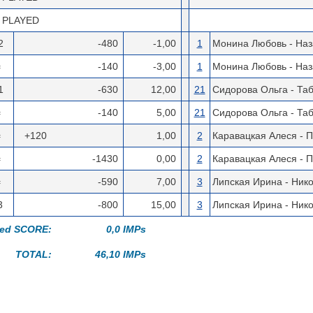
 PLAYED
2
-480
-1,00
1
Монина Любовь - Наз
=
-140
-3,00
1
Монина Любовь - Наз
1
-630
12,00
21
Сидорова Ольга - Та
=
-140
5,00
21
Сидорова Ольга - Та
=
+120
1,00
2
Каравацкая Алеся - 
=
-1430
0,00
2
Каравацкая Алеся - 
=
-590
7,00
3
Липская Ирина - Ник
3
-800
15,00
3
Липская Ирина - Ник
ted SCORE:
0,0 IMPs
TOTAL:
46,10 IMPs