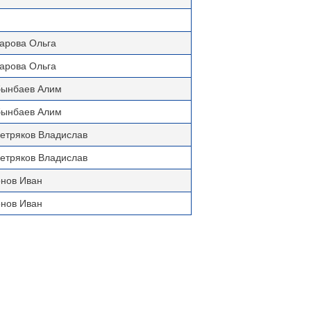
арова Ольга
арова Ольга
бынбаев Алим
бынбаев Алим
Петряков Владислав
Петряков Владислав
онов Иван
онов Иван