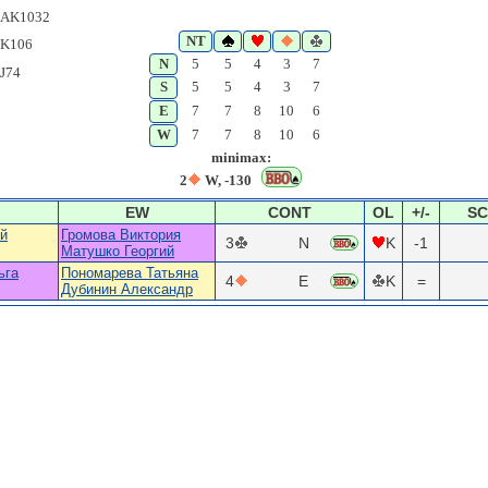
AK1032
NT
K106
N
5
5
4
3
7
J74
S
5
5
4
3
7
E
7
7
8
10
6
W
7
7
8
10
6
minimax:
2
W, -130
EW
CONT
OL
+/-
S
й
Громова Виктория
3
N
K
-1
Матушко Георгий
ьга
Пономарева Татьяна
4
E
K
=
Дубинин Александр