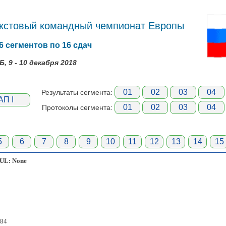
икстовый командный чемпионат Европы
6 сегментов по 16 сдач
, 9 - 10 декабря 2018
01
02
03
04
Результаты сегмента:
АП I
01
02
03
04
Протоколы сегмента:
5
6
7
8
9
10
11
12
13
14
15
L: None
84