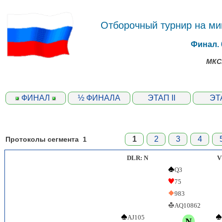
Отборочный турнир на м
Финал. 
МКСБ
ФИНАЛ
½ ФИНАЛА
ЭТАП II
ЭТ
1
2
3
4
Протоколы сегмента 1
DLR: N
VU
Q3
75
983
AQ10862
AJ105
N