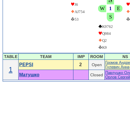
J6
W
1
E
AJ754
S
53
K9762
Q984
Q2
K9
TABLE
TEAM
IMP
ROOM
NS
Громов Андре
PEPSI
2
Open
Гулевич Анна
1
Павлушко Ол
Матушко
Closed
Орлов Сергей