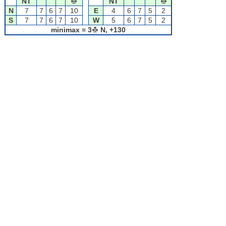
NT
NT
N
7
7
6
7
10
E
4
6
7
5
2
S
7
7
6
7
10
W
5
6
7
5
2
minimax = 3
N, +130