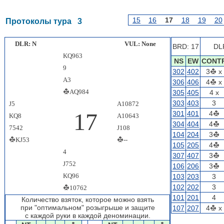
15
16
17
18
19
20
Протоколы тура 3
DLR: N
VUL: None
BRD: 17
DL
KQ963
NS
EW
CONT
9
302
402
3
x
A3
306
406
4
x
AQ984
305
405
4
x
303
403
3
J5
A10872
17
301
401
4
KQ8
A10643
304
404
4
7542
J108
104
204
3
KJ53
--
105
205
4
4
307
407
3
J752
106
206
3
KQ96
103
203
3
102
202
3
10762
101
201
4
Количество взяток, которое можно взять
при "оптимальном" розыгрыше и защите
107
207
4
x
с каждой руки в каждой деноминации.