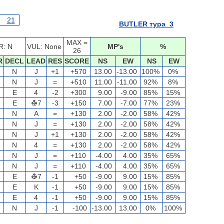
21
BUTLER тура 3
MAX =
R: N
VUL: None
MP's
%
26
R
DECL
LEAD
RES
SCORE
NS
EW
NS
EW
N
J
+1
+570
13.00
-13.00
100%
0%
N
J
=
+510
11.00
-11.00
92%
8%
E
4
-2
+300
9.00
-9.00
85%
15%
E
7
-3
+150
7.00
-7.00
77%
23%
N
A
=
+130
2.00
-2.00
58%
42%
N
J
=
+130
2.00
-2.00
58%
42%
N
J
+1
+130
2.00
-2.00
58%
42%
N
4
=
+130
2.00
-2.00
58%
42%
N
J
=
+110
-4.00
4.00
35%
65%
N
J
=
+110
-4.00
4.00
35%
65%
E
7
-1
+50
-9.00
9.00
15%
85%
E
K
-1
+50
-9.00
9.00
15%
85%
E
4
-1
+50
-9.00
9.00
15%
85%
N
J
-1
-100
-13.00
13.00
0%
100%