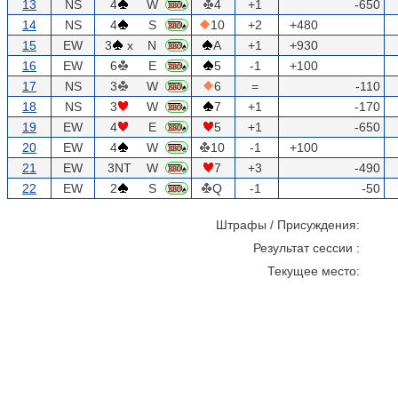
13
NS
4
W
4
+1
-650
14
NS
4
S
10
+2
+480
15
EW
3
x
N
A
+1
+930
16
EW
6
E
5
-1
+100
17
NS
3
W
6
=
-110
18
NS
3
W
7
+1
-170
19
EW
4
E
5
+1
-650
20
EW
4
W
10
-1
+100
21
EW
3NT
W
7
+3
-490
22
EW
2
S
Q
-1
-50
Штрафы / Присуждения:
Результат сессии
:
Текущее место: