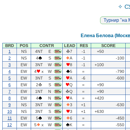
✧ С
Турнир "на М
Елена Белова (Москв
BRD
POS
CONTR
LEAD
RES
SCORE
1
NS
4NT
E
7
-1
+50
2
NS
4
S
A
-1
-100
3
EW
3NT
W
8
-1
+100
4
EW
4
x
W
5
=
-790
5
EW
3NT
S
A
-6
-600
6
EW
2
S
Q
=
+90
7
EW
1NT
N
Q
=
+90
8
EW
4
N
A
=
+420
9
NS
3NT
W
3
+1
-630
10
NS
3NT
S
3
+1
+630
11
EW
5
W
6
=
-450
12
EW
5
x
W
K
=
-550