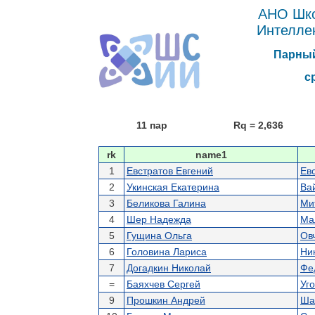
АНО Шко
Интелле
Парный
ср,
11 пар
Rq = 2,636
rk
name1
1
Евстратов Евгений
Ев
2
Укинская Екатерина
Ва
3
Беликова Галина
Ми
4
Шер Надежда
Ма
5
Гущина Ольга
Ов
6
Головина Лариса
Ни
7
Догадкин Николай
Фе
=
Баяхчев Сергей
Уг
9
Прошкин Андрей
Ша