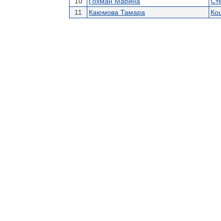
10
Гохман Марина
Ст
11
Каюмова Тамара
Ко