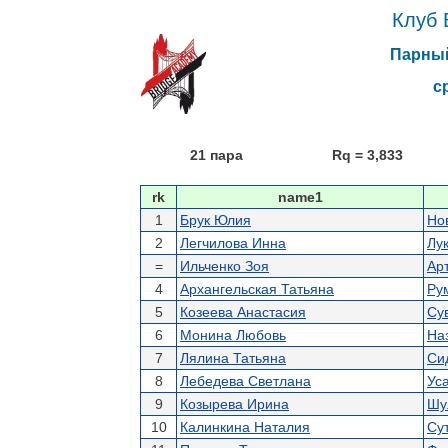
Клуб 
Парный
ср,
21 пара
Rq = 3,833
rk
name1
1
Брук Юлия
Но
2
Легчилова Инна
Лу
=
Ильченко Зоя
Ар
4
Архангельская Татьяна
Ру
5
Козеева Анастасия
Су
6
Монина Любовь
На
7
Лялина Татьяна
Си
8
Лебедева Светлана
Ус
9
Козырева Ирина
Шу
10
Калинкина Наталия
Су