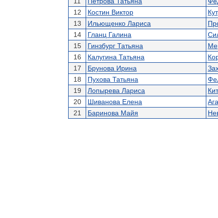
11
Петрова Татьяна
Фе
12
Костин Виктор
Кут
13
Ильющенко Лариса
Пр
14
Гланц Галина
Си
15
Гинзбург Татьяна
Ме
16
Калугина Татьяна
Ко
17
Брунова Ирина
За
18
Пухова Татьяна
Фе
19
Лопырева Лариса
Ки
20
Шиванова Елена
Аг
21
Баринова Майя
Не