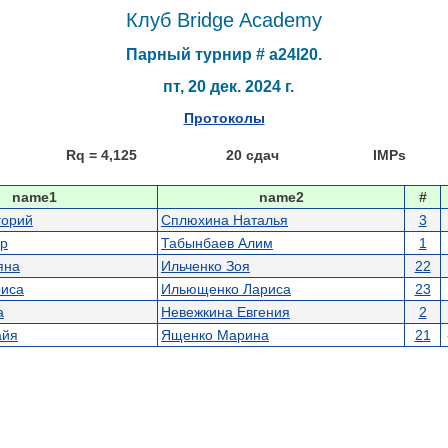
Клуб Bridge Academy
Парный турнир # a24l20.
пт, 20 дек. 2024 г.
Протоколы
Rq = 4,125
20 сдач
IMPs
name1
name2
#
горий
Сплюхина Наталья
3
ор
Табынбаев Алим
1
яна
Ильченко Зоя
22
риса
Ильющенко Лариса
23
а
Невежкина Евгения
2
айя
Ященко Марина
21