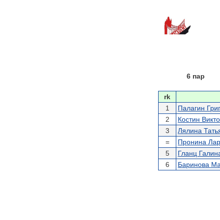
6 пар
rk
1
Палагин Гри
2
Костин Викт
3
Лялина Тать
=
Пронина Ла
5
Гланц Галин
6
Баринова М