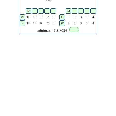
K76
Nt
Nt
N
10
10
10
12
8
E
3
3
3
1
4
S
10
10
9
12
8
W
3
3
3
1
4
minimax = 6
S, +920