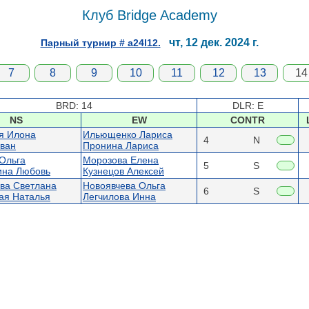
Клуб Bridge Academy
чт, 12 дек. 2024 г.
Парный турнир # a24l12.
7
8
9
10
11
12
13
14
BRD: 14
DLR: E
NS
EW
CONTR
я Илона
Ильющенко Лариса
4
N
ван
Пронина Лариса
Ольга
Морозова Елена
5
S
ина Любовь
Кузнецов Алексей
ва Светлана
Новоявчева Ольга
6
S
ая Наталья
Легчилова Инна