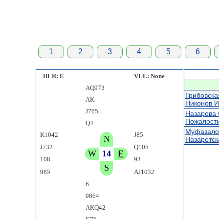
1
2
3
4
5
6
DLR: E
VUL: None
AQ973
Грибовска
AK
Никонов И
J765
Назарова 
Пожалост
Q4
Муфазало
K1042
J85
N
Назаретск
J732
Q105
W
14
E
108
93
S
985
AJ1032
6
9864
AKQ42