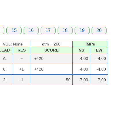
15
16
17
18
19
20
VUL: None
dtm = 260
IMPs
LEAD
RES
SCORE
NS
EW
A
=
+420
4,00
-4,00
8
+1
+420
4,00
-4,00
2
-1
-50
-7,00
7,00