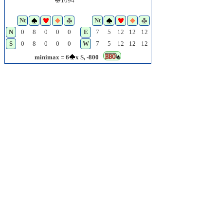
1094
Nt
Nt
N
0
8
0
0
0
E
7
5
12
12
12
S
0
8
0
0
0
W
7
5
12
12
12
minimax = 6
x S, -800