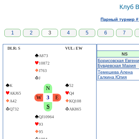
Клуб B
Парный турнир # 
1
2
3
4
5
6
7
DLR: S
VUL: EW
NS
A873
Борисовская Евген
10872
Бувдевская Мария
J763
Темешева Алена
Галкина Юлия
J
K
52
N
AKJ65
Q4
W
3
E
A42
KQ108
S
Q732
AK865
QJ10964
93
95