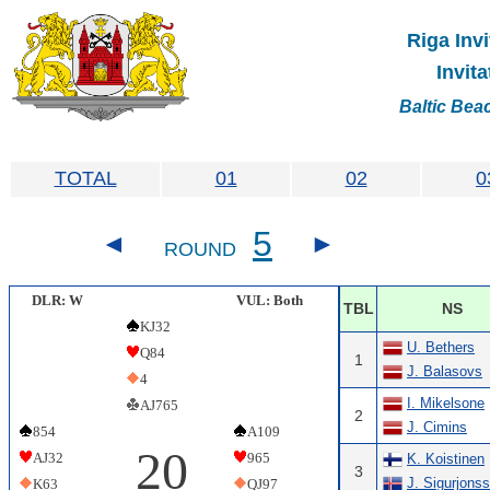
Riga Invi
Invit
Baltic Bea
TOTAL
01
02
0
5
◄
►
ROUND
DLR: W
VUL: Both
TBL
NS
KJ32
U. Bethers
Q84
1
J. Balasovs
4
I. Mikelsone
AJ765
2
J. Cimins
854
A109
20
AJ32
965
K. Koistinen
3
J. Sigurjons
K63
QJ97