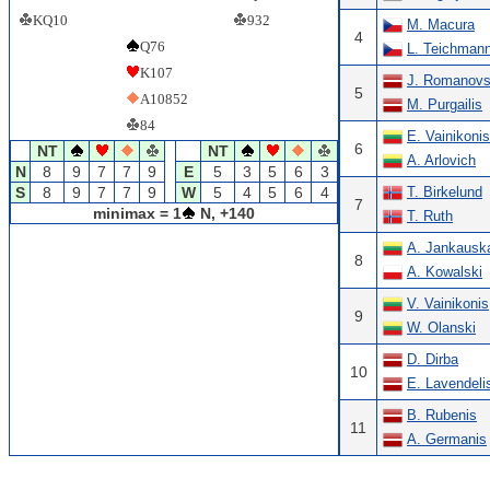
KQ10
932
M. Macura
4
Q76
L. Teichman
K107
J. Romanovs
5
A10852
M. Purgailis
84
E. Vainikonis
6
NT
NT
A. Arlovich
N
8
9
7
7
9
E
5
3
5
6
3
S
8
9
7
7
9
W
5
4
5
6
4
T. Birkelund
7
minimax = 1
N, +140
T. Ruth
A. Jankausk
8
A. Kowalski
V. Vainikonis
9
W. Olanski
D. Dirba
10
E. Lavendelis
B. Rubenis
11
A. Germanis