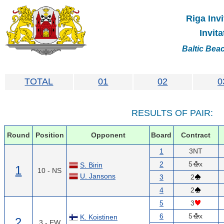
Riga Invi
Invit
Baltic Bea
TOTAL
01
02
0
RESULTS OF PAIR:
Round
Position
Opponent
Board
Contract
1
3NT
2
5
x
S. Birin
1
10 - NS
U. Jansons
3
2
4
2
5
3
6
5
x
K. Koistinen
2
3 - EW