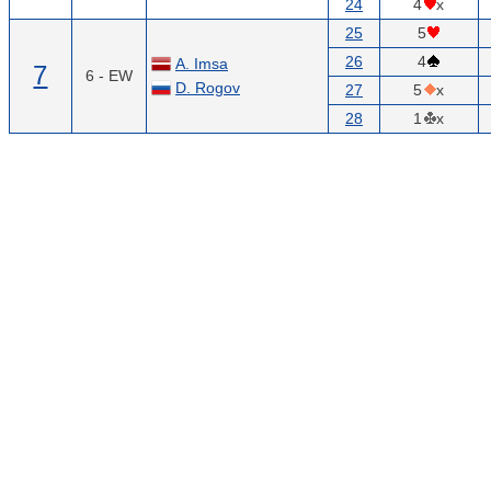
24
4
x
25
5
26
4
A. Imsa
7
6 - EW
D. Rogov
27
5
x
28
1
x