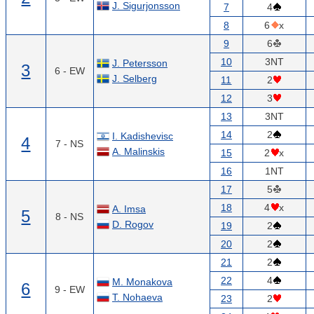
J. Sigurjonsson
7
4
8
6
x
9
6
10
3NT
J. Petersson
3
6 - EW
J. Selberg
11
2
12
3
13
3NT
14
2
I. Kadishevisc
4
7 - NS
A. Malinskis
15
2
x
16
1NT
17
5
18
4
x
A. Imsa
5
8 - NS
D. Rogov
19
2
20
2
21
2
22
4
M. Monakova
6
9 - EW
T. Nohaeva
23
2