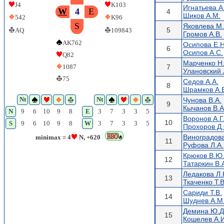
J4
K103
Игнатьева А
W
4
E
4
Шиков А.М.
542
K96
S
Яковлева М
5
AQ
109843
Громов А.В.
AK762
Осипова Е.Н
6
Осипов А.С.
Q82
Марченко Н
1087
7
Улановский 
75
Седов А.А.
8
Шрамков А.
Nt
Nt
Чунова В.А.
9
Кычанов В.А
N
9
6
10
9
8
E
3
7
3
3
5
Воронов А.Г
10
S
9
6
10
9
8
W
3
7
3
3
5
Прохоров Д.
Виноградова
minimax = 4
N, +620
11
Руфова Л.А.
Крюков В.Ю
12
Татаркин В.
Ледакова Л.
13
Ткаченко Т.В
Сариди Т.В.
14
Шуднев А.М
Демина Ю.Д
15
Кошелев А.И