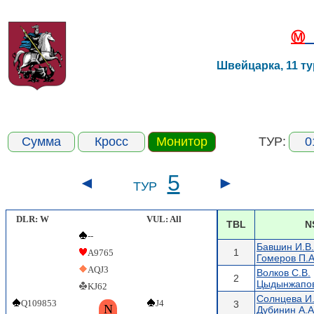
Ⓜ
М
Швейцарка, 11 ту
Сумма
Кросс
Монитор
ТУР:
0
5
◄
►
ТУР
DLR: W
VUL: All
TBL
N
--
Бавшин И.В.
1
A9765
Гомеров П.А
AQJ3
Волков С.В.
2
Цыдынжапов
KJ62
Солнцева И
Q109853
J4
3
N
Дубинин А.А