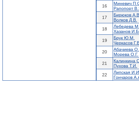
Миневич П.
16
Рапопорт В.
Бирюков А.В
17
Волков Д.В.
Лебедева М
18
Хазанов И.Б
Брук Ю.М.
19
Черкасов Г.В
Абачиева О.
20
Морева О.Г.
Калинкина О
21
Пухова Т.И.
Липская И.И
22
Гончаров А.