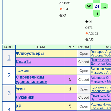
AK1095
W
24
E
K54
S
K7
Q8
Q873
AQ103
AJ5
TABLE
TEAM
IMP
ROOM
NS
Гончаров Ан
Флибустьеры
Open
Руфова Люб
1
Пятков Алек
СпарТа
Closed
Долгопол Сп
Бирюков Але
Тамам
Open
Макарова Ан
2
С превеликим
Абачиева Ол
5
Closed
удовольствием
Марценюк М
Курсакова Л
Угон
1
Open
Рапопорт Ва
3
Фрамполь Ол
Луканики
Closed
Пустовойтов
Родина Ирин
XP
5
Open
Солнцев Евг
4