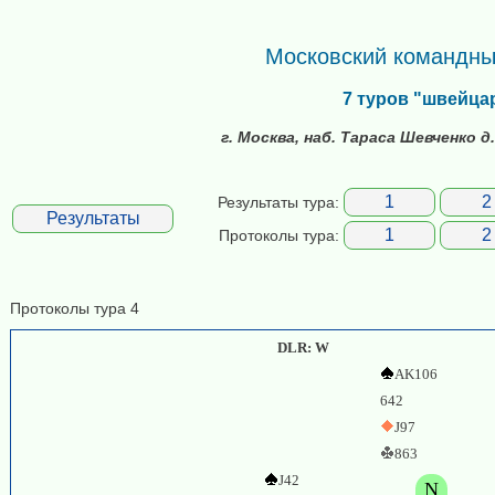
Московский командны
7 туров "швейца
г. Москва, наб. Тараса Шевченко д
1
2
Результаты тура:
Результаты
1
2
Протоколы тура:
Протоколы тура 4
DLR: W
AK106
642
J97
863
J42
N