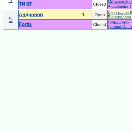
Мотылев Ма
ТИМТ
Closed
Ануфриева Т
Виноградов 
Андронов
1
Open
Виноградова
5
Гольдштейн 
Fortis
Closed
Гущина Ольг