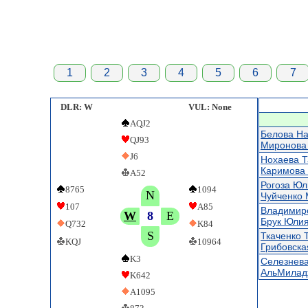
1
2
3
4
5
6
7
DLR: W
VUL: None
AQJ2
Белова На
QJ93
Миронова
J6
Нохаева Т
Каримова 
A52
Рогоза Юл
8765
1094
N
Чуйченко
107
A85
Владимир
W
8
E
Брук Юли
Q732
K84
S
Ткаченко 
KQJ
10964
Грибовска
K3
Селезнева
АльМилад
K642
A1095