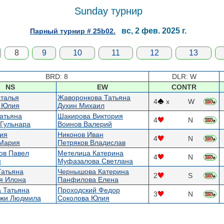
Sunday турнир
вс, 2 фев. 2025 г.
Парный турнир # 25b02.
8
9
10
11
12
13
BRD: 8
DLR: W
NS
EW
CONTR
талья
Жаворонкова Татьяна
4
x
W
 Юлия
Духин Михаил
атьяна
Шакирова Виктория
4
N
Гульнара
Воинов Валерий
ия
Никонов Иван
4
N
 Мария
Петряков Владислав
ов Павел
Метелица Катерина
4
N
я
Муфазалова Светлана
Татьяна
Чернышова Катерина
2
S
я Илона
Панфилова Елена
 Татьяна
Проходский Федор
3
N
жи Людмила
Соколова Юлия