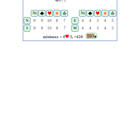
873
Nt
Nt
N
9
9
10
8
7
E
4
4
3
4
5
S
9
9
10
8
7
W
4
4
3
4
5
minimax = 4
S, +420