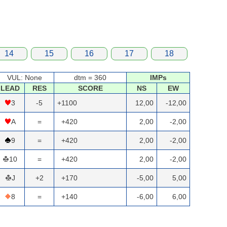
14
15
16
17
18
VUL: None
dtm = 360
IMPs
LEAD
RES
SCORE
NS
EW
3
-5
+1100
12,00
-12,00
A
=
+420
2,00
-2,00
9
=
+420
2,00
-2,00
10
=
+420
2,00
-2,00
J
+2
+170
-5,00
5,00
8
=
+140
-6,00
6,00