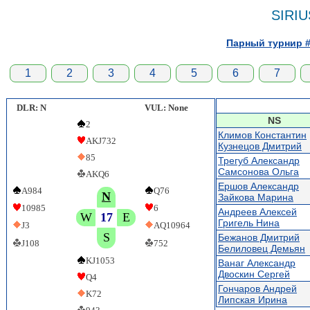
SIRI
Парный турнир # 
1
2
3
4
5
6
7
DLR: N
VUL: None
NS
2
Климов Константин
AKJ732
Кузнецов Дмитрий
85
Трегуб Александр
Самсонова Ольга
AKQ6
Ершов Александр
A984
Q76
N
Зайкова Марина
10985
6
Андреев Алексей
W
17
E
Григель Нина
J3
AQ10964
S
Бежанов Дмитрий
J108
752
Белиловец Демьян
KJ1053
Ванаг Александр
Двоскин Сергей
Q4
Гончаров Андрей
K72
Липская Ирина