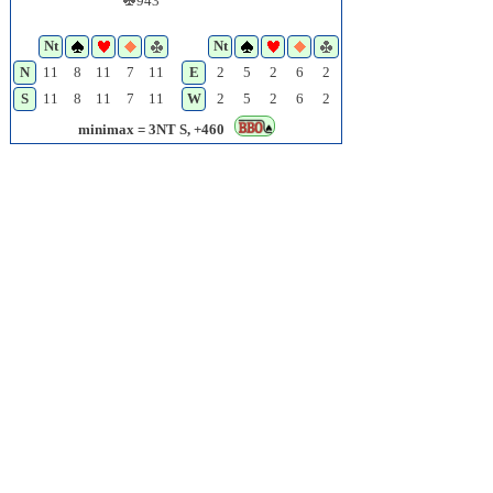
943
Nt
Nt
N
11
8
11
7
11
E
2
5
2
6
2
S
11
8
11
7
11
W
2
5
2
6
2
minimax = 3NT S, +460