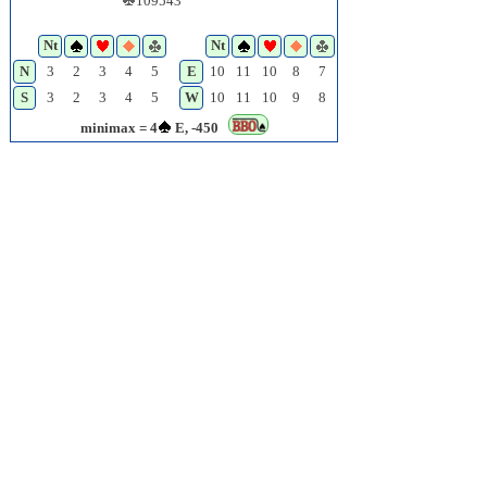
109543
Nt
Nt
N
3
2
3
4
5
E
10
11
10
8
7
S
3
2
3
4
5
W
10
11
10
9
8
minimax = 4
E, -450