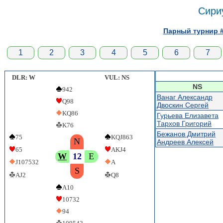
Сири
Парный турнир #
1
2
3
4
5
6
7
DLR: W
VUL: NS
NS
942
Ванаг Александр
Q98
Двоскин Сергей
KQ86
Гурьева Елизавета
Тархов Григорий
K76
Бежанов Дмитрий
75
KQJ863
N
Андреев Алексей
65
AKJ4
W
12
E
J107532
A
S
AJ2
Q8
A10
10732
94