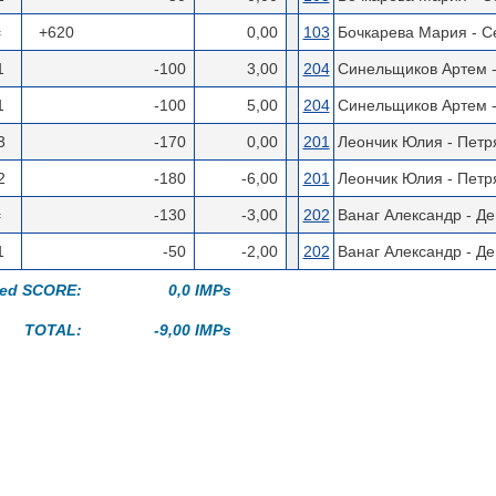
=
+620
0,00
103
Бочкарева Мария - С
1
-100
3,00
204
Синельщиков Артем -
1
-100
5,00
204
Синельщиков Артем -
3
-170
0,00
201
Леончик Юлия - Петр
2
-180
-6,00
201
Леончик Юлия - Петр
=
-130
-3,00
202
Ванаг Александр - Д
1
-50
-2,00
202
Ванаг Александр - Д
ted SCORE:
0,0 IMPs
TOTAL:
-9,00 IMPs