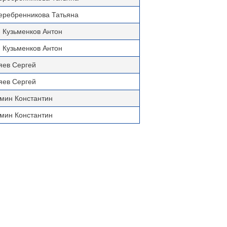
еребренникова Татьяна
 Кузьменков Антон
 Кузьменков Антон
яев Сергей
яев Сергей
емин Константин
емин Константин