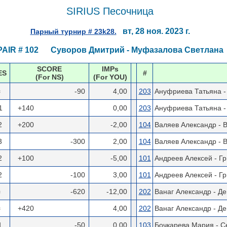
SIRIUS Песочница
вт, 28 ноя. 2023 г.
Парный турнир # 23k28.
PAIR # 102 Суворов Дмитрий - Муфазалова Светлана
SCORE
IMPs
ES
#
(For NS)
(For YOU)
=
-90
4,00
203
Ануфриева Татьяна 
1
+140
0,00
203
Ануфриева Татьяна 
2
+200
-2,00
104
Валяев Александр - 
3
-300
2,00
104
Валяев Александр - 
2
+100
-5,00
101
Андреев Алексей - Г
2
-100
3,00
101
Андреев Алексей - Г
=
-620
-12,00
202
Ванаг Александр - Д
=
+420
4,00
202
Ванаг Александр - Д
1
-50
0,00
103
Бочкарева Мария - С