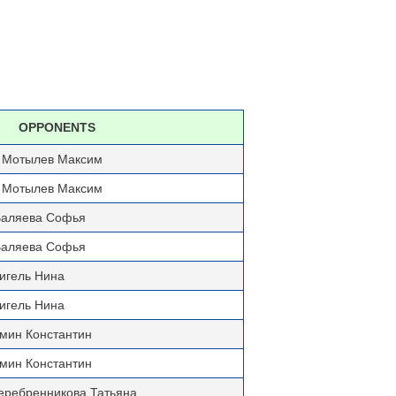
OPPONENTS
- Мотылев Максим
- Мотылев Максим
Валяева Софья
Валяева Софья
ригель Нина
ригель Нина
емин Константин
емин Константин
еребренникова Татьяна