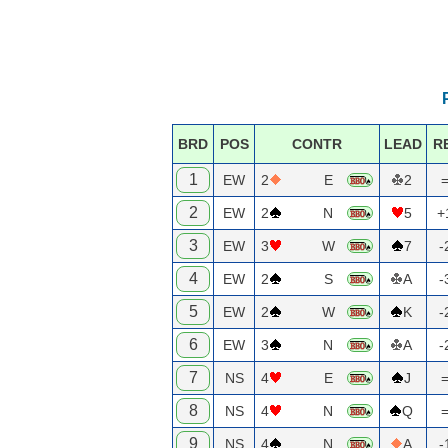
BRD
POS
CONTR
LEAD
R
1
EW
2
E
2
2
EW
2
N
5
+
3
EW
3
W
7
-
4
EW
2
S
A
-
5
EW
2
W
K
-
6
EW
3
N
A
-
7
NS
4
E
J
8
NS
4
N
Q
9
NS
4
N
A
-