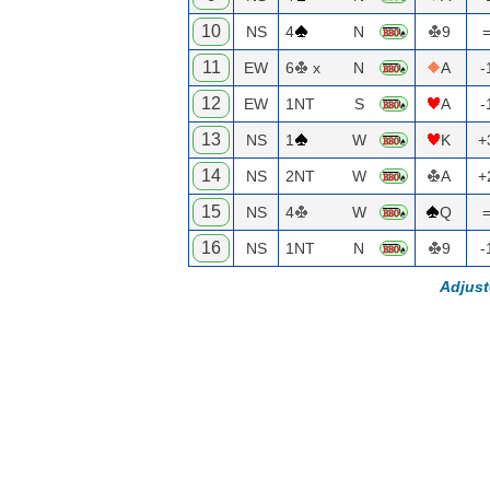
10
NS
4
N
9
11
EW
6
x
N
A
-
12
EW
1NT
S
A
-
13
NS
1
W
K
+
14
NS
2NT
W
A
+
15
NS
4
W
Q
16
NS
1NT
N
9
-
Adjus