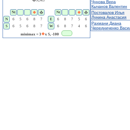
A543
Чунова Вера
Кычанов Валентин
Nt
Nt
Постовалов Илья
Лунина Анастасия
N
6
5
6
8
7
E
6
8
7
5
6
Рахмани Диана
S
6
5
6
8
7
W
6
8
7
4
6
Чередниченко Васи
minimax = 3
x S, -100