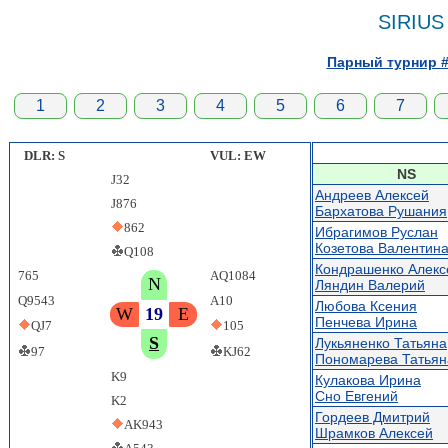
SIRIUS
Парный турнир # 
1
2
3
4
5
6
7
DLR: S
VUL: EW
NS
J32
Андреев Алексей
J876
Бархатова Рушания
862
Ибрагимов Руслан
Козетова Валентин
Q108
Кондрашенко Алекс
765
AQ1084
N
Ляндин Валерий
Q9543
A10
Любова Ксения
W
19
E
Пенчева Ирина
QJ7
105
S
Лукьяненко Татьяна
97
KJ62
Пономарева Татьян
K9
Кулакова Ирина
Сно Евгений
K2
Гордеев Дмитрий
AK943
Шрамков Алексей