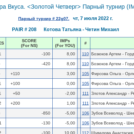
а Вкуса. <Золотой Четверг> Парный турнир (I
чт, 7 июля 2022 г.
Парный турнир # 22g07.
PAIR # 208 Котова Татьяна - Четин Михаил
SCORE
IMPs
ES
#
(For NS)
(For YOU)
1
-100
8,00
110
Бозюков Артем - Гор
=
-420
8,00
110
Бозюков Артем - Гор
=
+110
3,00
105
Фирсова Ольга - Орл
1
+100
0,00
105
Фирсова Ольга - Орл
1
+50
-2,00
111
Злотов Александр - 
2
+200
1,00
111
Злотов Александр - 
=
-850
-5,00
106
Зубов Всеволод - Ше
1
-130
-5,00
106
Зубов Всеволод - Ше
2
-100
10,00
112
Шувалова Анастасия 