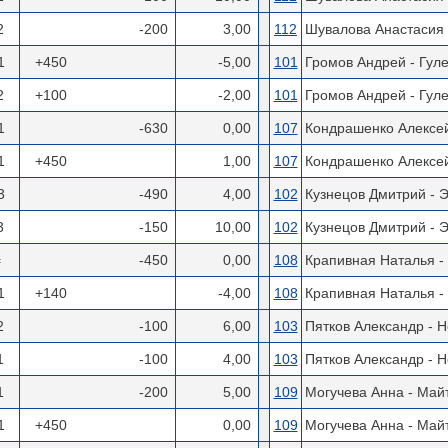
2
-200
3,00
112
Шувалова Анастасия 
1
+450
-5,00
101
Громов Андрей - Гул
2
+100
-2,00
101
Громов Андрей - Гул
1
-630
0,00
107
Кондрашенко Алексей
1
+450
1,00
107
Кондрашенко Алексей
3
-490
4,00
102
Кузнецов Дмитрий - 
3
-150
10,00
102
Кузнецов Дмитрий - 
=
-450
0,00
108
Крапивная Наталья -
1
+140
-4,00
108
Крапивная Наталья -
2
-100
6,00
103
Пятков Александр - 
1
-100
4,00
103
Пятков Александр - 
1
-200
5,00
109
Могучева Анна - Май
1
+450
0,00
109
Могучева Анна - Май