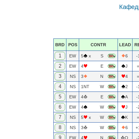
Кафедр
BRD
POS
CONTR
LEAD
R
1
EW
5
x
S
6
-
2
EW
4
E
J
3
NS
3
N
4
4
NS
1NT
W
2
-
5
EW
4
E
A
-
6
EW
4
W
J
-
7
NS
5
x
W
K
8
NS
3
W
6
+
9
EW
4
N
Q
-