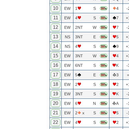
10
EW
1
S
4
-
11
EW
4
S
7
+
12
EW
2NT
W
7
-
13
NS
3NT
E
5
+
14
NS
4
S
9
+
15
EW
3NT
W
4
+
16
EW
6NT
S
K
-
17
EW
5
E
3
18
EW
2
S
2
+
19
EW
3NT
S
K
-
20
EW
6
N
A
-
21
EW
2
x
S
5
-
22
EW
4
S
2
+