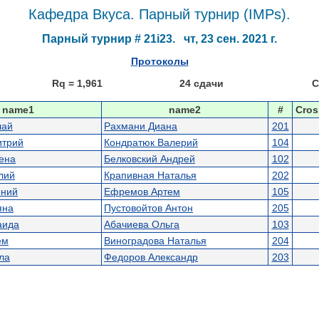
Кафедра Вкуса. Парный турнир (IMPs).
Парный турнир # 21i23. чт, 23 сен. 2021 г.
Протоколы
Rq = 1,961
24 сдачи
C
name1
name2
#
Cros
лай
Рахмани Диана
201
итрий
Кондратюк Валерий
104
ена
Белковский Андрей
102
лий
Крапивная Наталья
202
ений
Ефремов Артем
105
яна
Пустовойтов Антон
205
аида
Абачиева Ольга
103
ем
Виноградова Наталья
204
ла
Федоров Александр
203