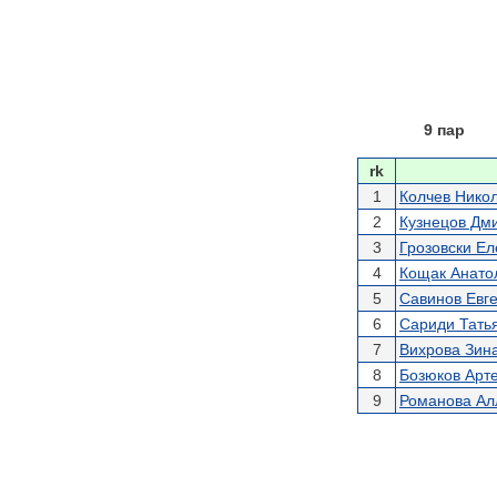
9 пар
rk
1
Колчев Нико
2
Кузнецов Дм
3
Грозовски Ел
4
Кощак Анато
5
Савинов Евг
6
Сариди Тать
7
Вихрова Зин
8
Бозюков Арт
9
Романова Ал