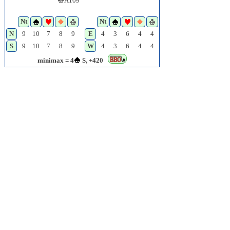
A109
Nt
Nt
N
9
10
7
8
9
E
4
3
6
4
4
S
9
10
7
8
9
W
4
3
6
4
4
minimax = 4
S, +420