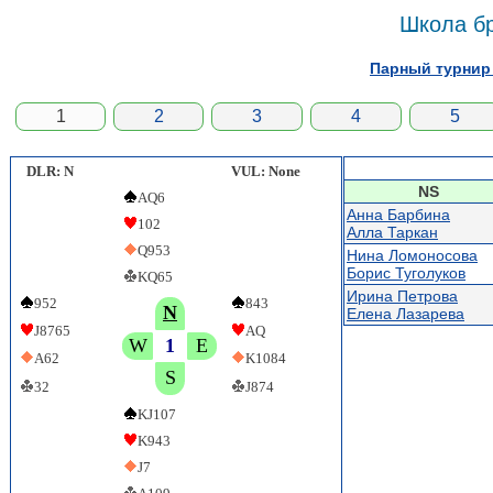
Школа б
Парный турнир 
1
2
3
4
5
DLR: N
VUL: None
NS
AQ6
Анна Барбина
102
Алла Таркан
Q953
Нина Ломоносова
Борис Туголуков
KQ65
Ирина Петрова
952
843
N
Елена Лазарева
J8765
AQ
W
1
E
A62
K1084
S
32
J874
KJ107
K943
J7