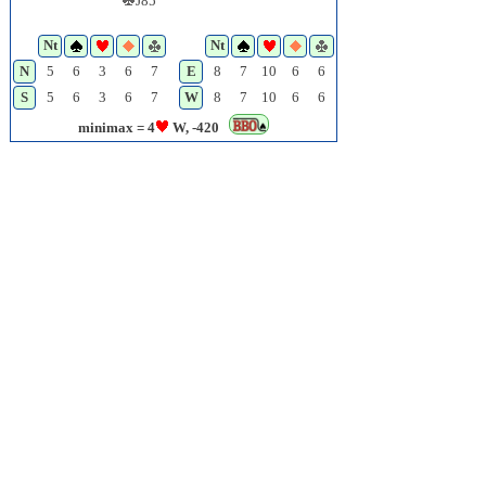
J85
Nt
Nt
N
5
6
3
6
7
E
8
7
10
6
6
S
5
6
3
6
7
W
8
7
10
6
6
minimax = 4
W, -420