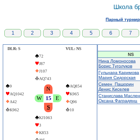
Школа б
Парный турнир 
1
2
3
4
5
6
7
DLR: S
VUL: NS
NS
72
Нина Ломоносова
J87
Борис Туголуков
J107
Гульнара Каримова
Мария Сидорская
AQ743
Семен Пашорин
9
AQ854
N
Денис Киселев
AQ1042
K965
Станислава Маслен
W
15
E
Оксана Фаградянц
A42
Q96
S
K962
10
KJ1063
3
K853